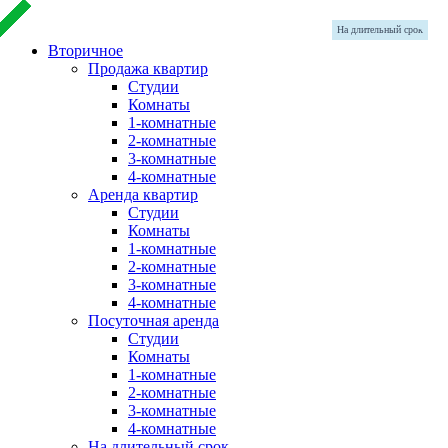
На длительный срок
На длительный срок
На длительный срок
Продажа
Продажа
Продажа
Продажа
Продажа
Продажа
Вторичное
Продажа квартир
Студии
Комнаты
1-комнатные
2-комнатные
3-комнатные
4-комнатные
Аренда квартир
Студии
Комнаты
1-комнатные
2-комнатные
3-комнатные
4-комнатные
Посуточная аренда
Студии
Комнаты
1-комнатные
2-комнатные
3-комнатные
4-комнатные
На длительный срок