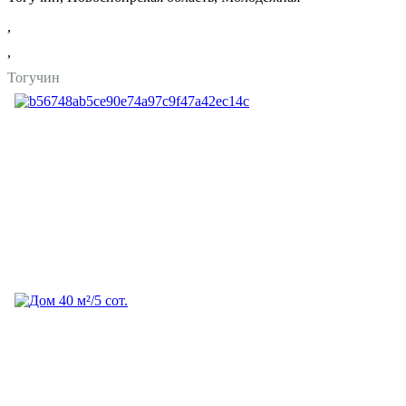
,
,
Тогучин